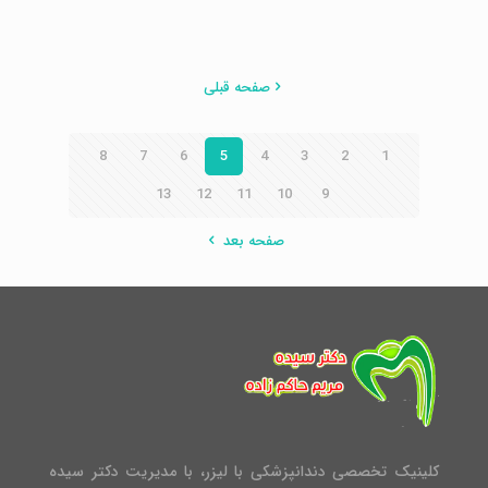
صفحه قبلی
8
7
6
5
4
3
2
1
13
12
11
10
9
صفحه بعد
کلینیک تخصصی دندانپزشکی با لیزر، با مدیریت دکتر سیده