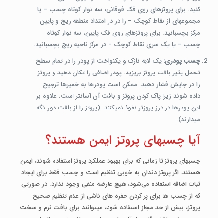
کنید. برای پروتزهای روی فک فوقانی، سه نوار کوتاه چسب – یا
مجموعه­ای از نقاط کوچک – را در در امتداد منطقه ریج و پایین
مرکز بچسبانید.
برای پروتزهای روی فک پایین، سه نوار کوتاه
چسب – یا یک سری نقاط کوچک – در مرکز ناحیه ریج بچسبانید.
چسب پودری:
یک لایه نازک و یکنواخت از پودر را در تمام سطح
تحمل ­پذیر بافت پروتز بریزید. پودر اضافی را تکان دهید و پروتز
را در جایش فشار دهید. ممکن است پودرها به خمیرها ترجیح
داده شوند زیرا پاک کردن پروتز و بافت آن آسان­تر است. علاوه بر
این پودرها در درز پروزتر نفوذ نمی­کنند. (پروتز را از بافت دور نگه
می­دارند).
آیا چسب­های پروتز ایمن هستند؟
چسب­های پروتز تا زمانی که برای بهبود عملکرد پروتز استفاده شوند، ایمن
هستند. اگر پروتز دندان به خوبی تنظیم است و چسب فقط برای ایجاد
ثبات اضافه استفاده می‌شود، هیچ عارضه منفی وجود ندارد. در صورتی
که از چسب ­ها برای پر کردن حفره­ های ناشی از عدم تنظیم صحیح
پروتز، بیش از حد مجاز استفاده شود، می­توانند برای بافت نرم و سخت