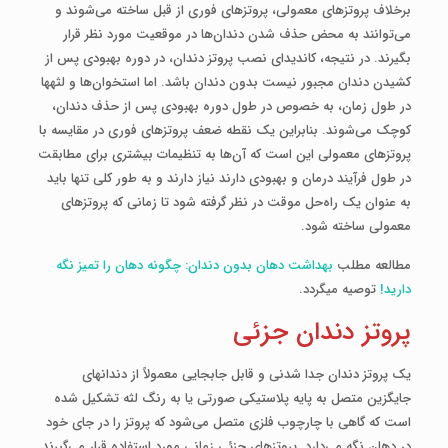
برخلاف پروتزهای معمولی، پروتزهای فوری از قبل ساخته می‌شوند و
می‌توانند به محض حذف شدن دندان‌ها در موقعیت مورد نظر قرار
بگیرند. در نتیجه، کاندیدای نصب پروتز دندان، در دوره بهبودی پس از
کشیدن دندان مجبور نیست بدون دندان باشد. اما استخوان‌ها و لثه­ها
در طول زمان، به خصوص در طول دوره بهبودی پس از حذف دندان،
کوچک می‌شوند. بنابراین یک نقطه ضعف پروتزهای فوری در مقایسه با
پروتزهای معمولی این است که آن‌ها به تنظیمات بیشتری برای مطابقت
در طول فرآیند درمان و بهبودی دارند نیاز دارند و به طور کلی تنها باید
به عنوان یک راه‌حل موقت در نظر گرفته شود تا زمانی که پروتزهای
معمولی ساخته شود.
مطالعه مطلب
بهداشت دهان بدون دندان: چگونه دهان را تمیز نگه
دارید!
توصیه میگردد.
پروتز دندان جزئی
یک پروتز دندان جدا شدنی و قابل جابجایی معمولاً از دندان­های
جایگزین متصل به پایه پلاستیکی صورتی یا به رنگ لثه تشکیل شده
است که گاهی با چارچوب فلزی متصل می‌شود که پروتز را در جای خود
در دهان نگه می‌دارد. پروتزهای جزئی زمانی مورد استفاده قرار می‌گیرند