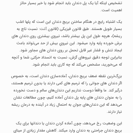
تشخیص اینکه آیا یک پل دندان باید انجام شود یا خیر بسیار حائز
اهمیت است.
یک اشتباه رایج در هنگام ساختن بریج دندان این است که پل­ها اغلب
بسیار طویل هستند. طبق قانون فیزیکی (قانون آنت: نسبت تاج به
ریشه)، هرچه طول این پل بیشتر باشد، نیروی بیشتری روی دندان ­های
برش خورده پایه وارد می­شود. این نیرویِ بیش از حد می‌تواند باعث
ایجاد تنش و فشار غیر قابل تحمل بر روی دندان­ های مجاور شود.
بنابراین توجه دقیق نیروهای گزش، نسبت به انسداد حرکتی شما و آنچه
که می‌خورید، مشخص می‌کند که چه کاری باید انجام شود.
بزرگ‌ترین نقطه ضعف بریج دندان، آماده‌سازی دندان است، به خصوص
اگر دندان­ های جوانی را که ترمیم ­های کمی دارند یا بدون ترمیم هستند،
درگیر کند. ما واقعاً دوست نداریم این دندان‌های سالم و دست­ نخورده
را به عنوان دندان­ های پایه پل دندان آماده کنیم، چون مطالعات نشان
می‌دهد که این دندان‌های جوان به احتمال زیاد در آینده به درمان ریشه
نیاز دارند.
این وضعیت رخ می‌دهد، چون آماده کردن دندان یا دندان­ها برای یک
بریج دندان جراحتی به دندان وارد می­کند. کاهش مقدار زیادی از مینای