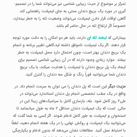
تمرکز بر موضوع از حیث زیبایی شناسی نیز می‌تواند شما را در تصمیم­
گیری در مورد یک بریج دندان سنتی به جای ایمپلنت راهنمایی کند.
گاهی اوقات قرار دادن ایمپلنت می‌تواند وضعیت لثه را به خطر بیندازد،
خصوصاً اگر ارتفاع لثه در حال حاضر کم باشد.
بیمارانی که
لبخند لثه ای
دارند، باید هر دو امکان را به دقت مورد توجه
قرار دهند. اگر یک ایمپلنت ناموفق داشته ­اید،گاهی تغییر برنامه و انجام
یک بریج دندان بهتر است، چون احتمال دارد محل ایمپلنت به خطر
بیفتد. موارد زیادی وجود دارند که در آن زیبایی شناسی تصمیم برای
ایجاد یک پل بریج دندان یا ایمپلنت را هدایت می­کند، با یک بریج
دندان شما می‌توانید فوراً رنگ و شکل سه دندان را کنترل کنید.
مزیت دیگر
این است که پل دندان را می توان به سرعت انجام داد. در
واقع در یک مطب تخصصی انجام پل دندان استاندارد می‌تواند در
طی۲ روز کامل شود. بله، بازسازی کامل با سرامیک‌های زیبا! این در
حالی است که یک ایمپلنت دندان‌ حداقل ۲ ماه به طول می­انجامد تا
استخوان و ایمپلنت به طور کامل ادغام شوند. اگر کسی به شما گفت که
می‌توانید یک ایمپلنت و روکش نهایی را در یک هفته انجام دهید، لطفاً
با احتیاط عمل کنید. مطالعات نشان می‌دهد که بدون ادغام و یکپارچگی