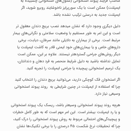
مناسبِ فرایند پیوند استخوانی (سلول‌های استخوانی چسبیده به
ایمپلنت) ممکن است با یک سورپرایز ناخوشایند روبرو شوید، اگر
ایمپلنت جدید به درستی ترکیب نشده باشد.
دلیل دیگری وجود دارد که نشان می­دهد نصب بریج دندان معقول ­تر
است و این امر به طور مستقیم با وضعیت سلامتی و نگرانی‌های بیمار
مرتبط است. برخی از بیماران به دلایلی مانند سرطان، دیابت، برخی
داروهای خاص و یا بیماری‌های خود ایمنی قادر به کاشت ایمپلنت یا
دیگر روش‌های جراحی گسترده­تر نیستند. علاوه بر این، ممکن است
تمایل نداشته باشید به دلیل شرایط منحصر به فرد دهان و دندانتان،
یک ترمیم استخوانی پیچیده یا جراحی ایمپلنت را تجربه کنید.
اگر استخوان فک کوچکی دارید، می‌توانید بریج دندان را انتخاب کنید
چرا که استفاده از ایمپلنت در چنین شرایطی به روند پیوند استخوانی
وسیعی نیاز دارد.
هرچه روند پیوند استخوانی وسیع­تر باشد، ریسک یک پیوند استخوانی
و یا رد ایمپلنت بیشتر است. این امر مهم است که به طور کامل خطرات
و پیچیدگی‌های احتمالی مربوط به روش پیوند استخوانی را درک کنید،
چرا که تحقیقات نرخ شکست ۴۵ درصدی را با برخی تکنیک‌ها نشان