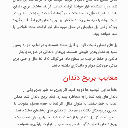
شما مورد استفاده قرار خواهد گرفت. تمامی فرآیند ساخت بریج دندان
باید به طور ایده‌آل توسط متخصص آزمایشگاه دندان‌پزشکی مدیریت
شود. روکش­ها باید مثل یک دستکش بر روی دندان‌های لنگر قرار بگیرند،
چرا که وقتی پل نهایی­تان در محل مورد نظر قرار گرفت، مدت طولانی با
شما خواهد بود.
پل‌های دندان ثابت، قوی و قابل‌اعتماد هستند و در اغلب موارد بسیار
شبیه به دندان‌های طبیعی هستند. پل‌های دندانی در صورت پایدار
ماندن و حفظ مراقبت در سطح بالا، می‌تواند ۵ تا ۱۵ سال و حتی برای
مدتی طولانی­تر دوام و ماندگاری داشته باشند.
معایب بریج دندان
لطفاً به این توصیه­ ها توجه کنید. اگر چیزی به طور جدی یکی از
دندان‌های پایه شما را به مخاطره بیندازد، تمام بریج دندان شما ممکن
است به خطر بیفتد. به عنوان مثال، اگر شما به حفره عمیق، عفونت یا
بیماری پریودنتال (لثه) در هر یک از دندان ­های پشتیبان مبتلا باشید،
ممکن است کل پل دندان را از دست بدهید. بنابراین برای نصب یک
بریج دندان فضای درگیر، طراحی، تناسب و ظرفیت بارگیری، همراه با