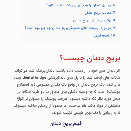
6
چرا پل دندان‌ را به جای ایمپلنت انتخاب کنید؟
7
معایب بریج دندان
8
برخی از مزایای بریج دندان
9
در مورد ایمپلنت­ های حمایتگر بریج دندان چه چیز مهم است؟
10
نتیجه‌گیری
بریج دندان چیست؟
اگر دندان­ های خود را از دست داده باشید، دندان‌پزشک شما می‌تواند
شکاف­ های لبخند شما را با پل­ های دندانپزشکی
dental bridge
ببندد
یا پر کند. یک بریج دندان در واقع یک دندان مصنوعی (به اصطلاح
پونتیک) است که به وسیله دندان ­های مجاور در دو طرف شکاف در
محل مورد نظر نگه داشته می­شود. هرچند پونتیک را می­توان از انواع
مختلفی از مواد مانند طلا ساخت، اما معمولاً از پرسلن ساخته می­شوند
تا به زیبایی با دندان­های طبیعی ترکیب شوند.
فیلم بریج دندان