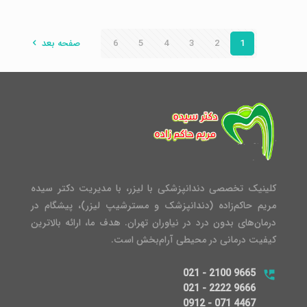
1
2
3
4
5
6
صفحه بعد
کلینیک تخصصی دندانپزشکی با لیزر، با مدیریت دکتر سیده
مریم حاکم‌زاده (دندانپزشک و مسترشیپ لیزر)، پیشگام در
درمان‌های بدون درد در نیاوران تهران. هدف ما، ارائه بالاترین
کیفیت درمانی در محیطی آرام‌بخش است.
021 - 2100 9665
021 - 2222 9666
0912 - 071 4467