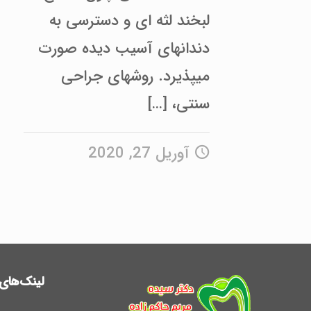
لبخند لثه­ ای و دسترسی به
دندان­های آسیب دیده صورت
می­پذیرد. روش­های جراحی
سنتی،
[…]
آوریل 27, 2020
لینک‌های