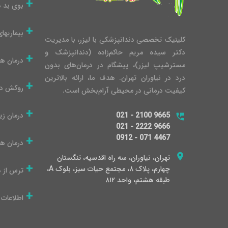
بوی بد 
بیماریها
کلینیک تخصصی دندانپزشکی با لیزر، با مدیریت
دکتر سیده مریم حاکم‌زاده (دندانپزشک و
درمان ه
مسترشیپ لیزر)، پیشگام در درمان‌های بدون
درد در نیاوران تهران. هدف ما، ارائه بالاترین
روکش دن
کیفیت درمانی در محیطی آرام‌بخش است.
021 - 2100 9665
درمان زی
021 - 2222 9666
0912 - 071 4467
درمان ها
تهران، نیاوران، سه راه اقدسیه، تنگستان
چهارم، پلاک ۸، مجتمع حیات سبز، بلوک A،
ترس از 
طبقه هشتم، واحد ۸۱۲
اطلاعات 