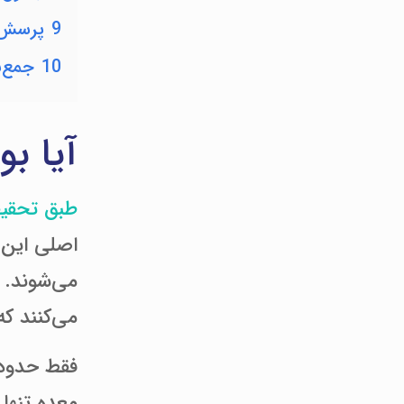
9
پرسش‌ه
10
جمع‌ب
آیا بو
طبق تحقی
اصلی این 
می‌شوند. ا
می‌کنند ک
معده تنها