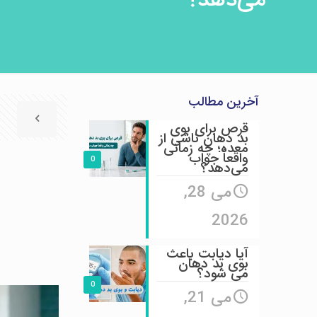
می‌دهد؟
آخرین مطالب
قرص برای بوی
بد دهان ناشی از
معده؛ چه زمانی
واقعاً جواب
0
می‌دهد؟
می 28,
2026
آیا دیابت باعث
بوی بد دهان
می شود؟
0
می 21,