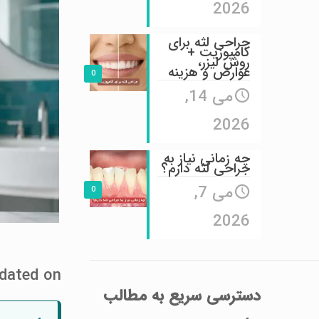
2026
جراحی لثه برای
کامپوزیت +
روش لیزر،
عوارض و هزینه
0
می 14,
2026
چه زمانی نیاز به
جراحی لثه دارم؟
می 7,
0
2026
Last Updated on ج
دسترسی سریع
به مطالب