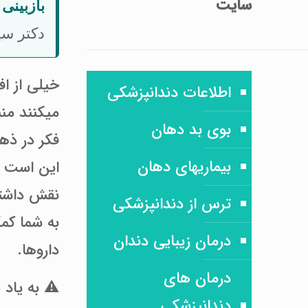
سایت
بازبین
دکتر سی
خیلی از اف
اطلاعات دندانپزشکی
میکنند منب
بوی بد دهان
فکر در ذهن
بیماریهای دهان
این است ک
نقش داشته
ترس از دندانپزشکی
به شما کمک
درمان زیبایی دندان
داروها.
درمان های
⚠️ به یاد 
دندانپزشکی