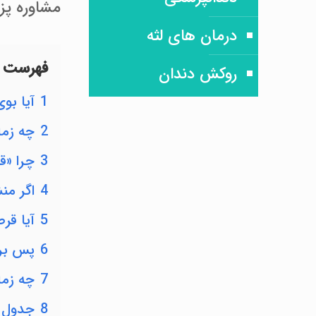
مشاوره پز
درمان های لثه
فهرست 
روکش دندان
1
آیا بوی
2
چه زما
3
چرا «ق
4
اگر من
5
آیا قر
6
پس برا
7
چه زما
8
جدول م