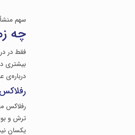
سهم منشأ 
چه زم
فقط در درص
بیشتری دا
درباره‌ی ع
رفلاکس 
رفلاکس مع
ترش و بوی
یکسان نیس