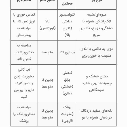
نوع بو
سطح خطر
اقدام لازم
محتمل
میوه‌ای/شبیه
کتواسیدوز
تماس فوری با
لاک‌پاک‌کن همراه با
دیابتی
بالا
اورژانس ۱۱۵ یا
تشنگی، تهوع، تنفس
(کتون
(اورژانس)
مراجعه به
سریع
بالا)
بیمارستان
مراجعه به
بوی بد دائمی با لثه‌ی
بیماری لثه
متوسط
دندان‌پزشک،
ملتهب یا خون‌ریزی
کنترل قند
آب کافی
کاهش
دهان خشک و
بخورید، زبان
بزاق
پایین تا
چسبنده، بوی شدید
را تمیز کنید،
(خشکی
متوسط
صبحگاهی
دارو را بررسی
دهان)
کنید
برفک
مراجعه به
لکه‌های سفیدِ دردناک
پایین تا
(عفونت
دندان‌پزشک یا
در دهان همراه با بو
متوسط
قارچی)
پزشک