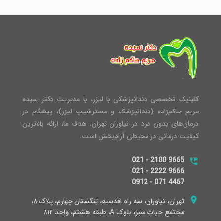
کلینیک تخصصی دندانپزشکی با لیزر، با مدیریت دکتر سیده
مریم حاکم‌زاده (دندانپزشک و مسترشیپ لیزر)، پیشگام در
درمان‌های بدون درد در نیاوران تهران. هدف ما، ارائه بالاترین
کیفیت درمانی در محیطی آرام‌بخش است.
021 - 2100 9665
021 - 2222 9666
0912 - 071 4467
تهران، نیاوران، سه راه اقدسیه، تنگستان چهارم، پلاک ۸،
مجتمع حیات سبز، بلوک A، طبقه هشتم، واحد ۸۱۲