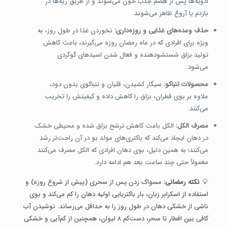
ادویه‌ها پس از هضم جذب خون می‌شوند و از طریق ریه‌ها در
بازدم یا آروغ ظاهر می‌شوند.
حذف وعده‌های غذایی و روزه‌داری:
نخوردن غذا در طول روز، به
ویژه برای افرادی که در ماه رمضان روزه می‌گیرند، باعث کاهش
تولید بزاق شستشودهنده و فعال شدن اسیدهای گوگردی
می‌شود.
محصولات تنباکو:
سیگار کشیدن، قلیان و تنباکوی بدون دود،
علاوه بر بوی قطران، بزاق را کاهش داده و کیفیتش را تخریب
می‌کنند.
مصرف الکل:
الکل باعث کاهش ترشح بزاق شده و محیطی خشک
در دهان ایجاد می‌کند که باکتری‌های مولد بو در آن راحت‌تر رشد
می‌کنند؛ به همین دلیل، بوی دهان افرادی که الکل مصرف می‌کنند
معمولاً حتی چند ساعت بعد هم ادامه دارد.
💡
نکته رمضانی:
مسواک زدن پس از سحری (پیش از شروع روزه) و
استفاده از اسکرابر زبان، بار باکتریایی اولیه دهان را کم می‌کند و بوی
ناشی از خشکی دهان در طول روز را به حداقل می‌رساند. نوشیدن آب
کافی بین افطار تا سحر، دست‌کم ۸ لیوان، همچنین از کم‌آبی و خشکی