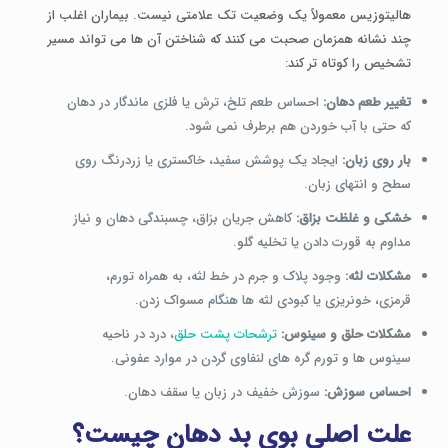
هالیتوزیس معمولاً یک وضعیت تک علامتی نیست. بیماران اغلب از
چند نشانه همزمان صحبت می کنند که شناختن آن ها می تواند مسیر
تشخیص را کوتاه تر کند:
تغییر طعم دهان:
احساس طعم تلخ، ترش یا فلزی ماندگار در دهان
که حتی با آب خوردن هم برطرف نمی شود.
بار روی زبان:
ایجاد یک پوشش سفید، خاکستری یا زردرنگ روی
سطح و انتهای زبان.
خشکی و غلظت بزاق:
کاهش جریان بزاق، چسبندگی دهان و نیاز
مداوم به قورت دادن یا تخلیه گلو.
مشکلات لثه:
وجود پلاک و جرم در خط لثه، به همراه تورم،
قرمزی، خونریزی یا کبودی لثه ها هنگام مسواک زدن.
مشکلات حلق و سینوس:
ترشحات پشت حلق
، درد در ناحیه
سینوس ها و تورم گره های لنفاوی گردن در موارد عفونی.
احساس سوزش:
سوزش خفیف در زبان یا سقف دهان.
علت اصلی بوی بد دهان چیست؟