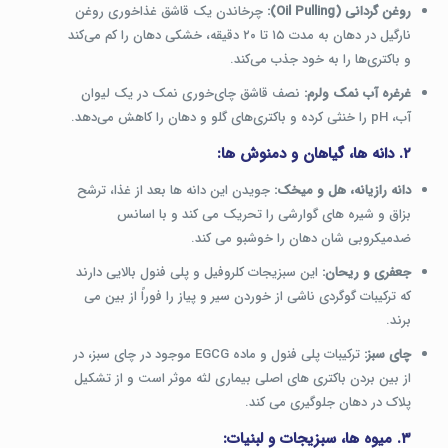
روغن گردانی (Oil Pulling):
چرخاندن یک قاشق غذاخوری روغن
نارگیل در دهان به مدت ۱۵ تا ۲۰ دقیقه، خشکی دهان را کم می‌کند
و باکتری‌ها را به خود جذب می‌کند.
غرغره آب نمک ولرم:
نصف قاشق چای‌خوری نمک در یک لیوان
آب، pH را خنثی کرده و باکتری‌های گلو و دهان را کاهش می‌دهد.
۲. دانه ها، گیاهان و دمنوش ها:
دانه رازیانه، هل و میخک:
جویدن این دانه ها بعد از غذا، ترشح
بزاق و شیره های گوارشی را تحریک می کند و با اسانس
ضدمیکروبی شان دهان را خوشبو می کند.
جعفری و ریحان:
این سبزیجات کلروفیل و پلی فنول بالایی دارند
که ترکیبات گوگردی ناشی از خوردن سیر و پیاز را فوراً از بین می
برند.
چای سبز:
ترکیبات پلی فنول و ماده EGCG موجود در چای سبز، در
از بین بردن باکتری های اصلی بیماری لثه موثر است و از تشکیل
پلاک در دهان جلوگیری می کند.
۳. میوه ها، سبزیجات و لبنیات: