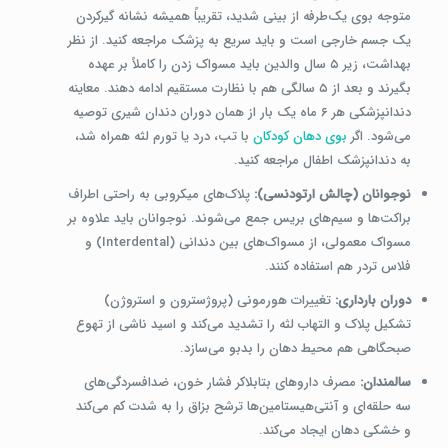
متوجه بوی یک‌طرفه از بینی شدید، تقریباً همیشه نشانه گیرکردن
یک جسم خارجی است و باید سریع به پزشک مراجعه کنید. از نظر
بهداشت، زیر ۵ سال والدین باید مسواک زدن را کاملاً بر عهده
بگیرند و بعد از ۵ سالگی هم با نظارت مستقیم ادامه دهند. معاینه
دندانپزشکی هر ۶ ماه یک بار از همان دوران دندان شیری توصیه
می‌شود. اگر
بوی دهان کودکان
با تب، درد یا تورم لثه همراه شد،
به دندانپزشک اطفال مراجعه کنید.
نوجوانان (چالش ارتودنسی):
پلاک‌های میکروبی به راحتی اطراف
براکت‌ها و سیم‌های بریس جمع می‌شوند. نوجوانان باید علاوه بر
مسواک معمولی، از مسواک‌های بین دندانی (Interdental) و
فلاس تردر هم استفاده کنند.
دوران بارداری:
تغییرات هورمونی (پروژسترون و استروژن)
تشکیل پلاک و التهاب لثه را تشدید می‌کند و اسید ناشی از تهوع
صبحگاهی هم محیط دهان را بدبو می‌سازد.
سالمندان:
مصرف داروهای بتابلاکر فشار خون، ضدافسردگی‌های
سه حلقه‌ای و آنتی‌هیستامین‌ها ترشح بزاق را به شدت کم می‌کند
و خشکی دهان ایجاد می‌کند.