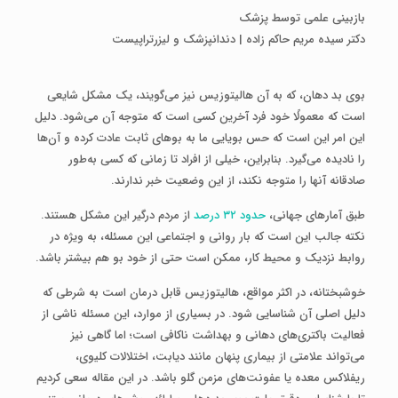
بازبینی علمی توسط پزشک
دکتر سیده مریم حاکم زاده | دندانپزشک و لیزرتراپیست
بوی بد دهان، که به آن هالیتوزیس نیز می‌گویند، یک مشکل شایعی
است که معمولًا خود فرد آخرین کسی است که متوجه آن می‌شود. دلیل
این امر این است که حس بویایی ما به بوهای ثابت عادت کرده و آن‌ها
را نادیده می‌گیرد. بنابراین، خیلی از افراد تا زمانی که کسی به‌طور
صادقانه آنها را متوجه نکند، از این وضعیت خبر ندارند.
طبق آمارهای جهانی،
حدود ۳۲ درصد
از مردم درگیر این مشکل هستند.
نکته جالب این است که بار روانی و اجتماعی این مسئله، به ویژه در
روابط نزدیک و محیط کار، ممکن است حتی از خود بو هم بیشتر باشد.
خوشبختانه، در اکثر مواقع، هالیتوزیس قابل درمان است به شرطی که
دلیل اصلی آن شناسایی شود. در بسیاری از موارد، این مسئله ناشی از
فعالیت باکتری‌های دهانی و بهداشت ناکافی است؛ اما گاهی نیز
می‌تواند علامتی از بیماری پنهان مانند دیابت، اختلالات کلیوی،
ریفلاکس معده یا عفونت‌های مزمن گلو باشد. در این مقاله سعی کردیم