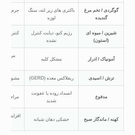
گوگردی / تخم مرغ
باکتری های زیر لثه، سنگ
جرم گیری 
گندیده
لوزه
ل
شیرین / میوه ای
رژیم کتو، دیابت کنترل
کنترل قند
(استون)
نشده
پزش
مراجعه 
آمونیاک / ادرار
مشکل کلیه
ترش / اسیدی
ریفلاکس معده (GERD)
مشورت با
انسداد روده یا عفونت
مدفوع
مراجعه او
شدید
افزایش آب
کهنه / ماندگار صبح
خشکی دهان شبانه
تنف