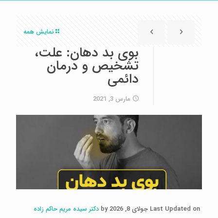
نمایش همه
بوی بد دهان: علت،
تشخیص و درمان
دائمی
مارس 3, 2021
Last Updated on جولای 8, 2026 by
دکتر سیده مریم حاکم زاده