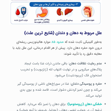
علل مربوط به دهان و دندان (شایع ترین علت)
به‌طور کلینیکی ثابت شده که
حدود ۸۵
موارد هالیتوزیس ریشه‌ای
درون خود حفره دهان دارد. پیش از هر اقدام درمانی، این علل باید با
معاینه دقیق رد یا تأیید شوند:
عدم رعایت نظافت دهان:
باقی ماندن ذرات غذا باعث ایجاد
پلاک‌های میکروبی و در نهایت التهاب لثه (ژنژیویت) و تخریب
استخوان فک (پریودنتیت) می‌شود.
حفره و پوسیدگی دندان:
غذا در سوراخ‌های ناشی از پوسیدگی گیر
می‌کند و چون تمیز کردنش دشوار است، فاسد شده و بوی بدی
تولید می‌کند.
خشکی دهان (زروستومیا)
:
بزاق دهان را تمیز نگه می‌دارد. کاهش
ترشح آن در خواب، تنفس دهانی (به‌دلیل خروپف یا آپنه خواب) و