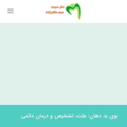
بوی بد دهان: علت، تشخیص و درمان دائمی