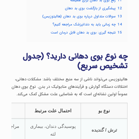
11
رفع بوی بد دهان برای همیشه
12
پیشگیری از بازگشت بوی بد دهان
13
سوالات متداول درباره بوی بد دهان (هالیتوزیس)
14
چه زمانی باید به دندانپزشک مراجعه کنیم؟
15
نتیجه گیری: بوی بد دهان قابل درمان است
چه نوع بوی دهانی دارید؟ (جدول
تشخیص سریع)
هالیتوزیس می‌تواند ناشی از سه منبع مختلف باشد: مشکلات دهانی،
اختلالات دستگاه گوارش و فرآیندهای متابولیک در بدن. نوع بوی دهان
عموماً اولین نشانه‌ای است که به شناسایی علت مشکل کمک می‌کند.
نوع بو
احتمال علت مرتبط
اقدام
پوسیدگی دندان، بیماری
مراجعه به 
ترش / گندیده
لثه
معاینه