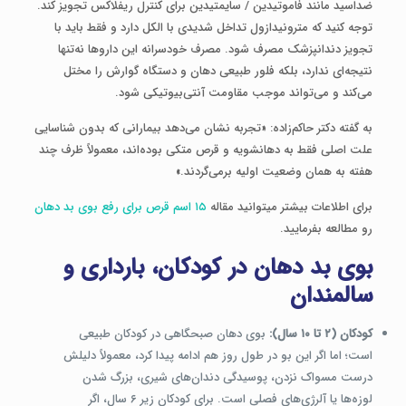
ضداسید مانند فاموتیدین / سایمتیدین برای کنترل ریفلاکس تجویز کند.
توجه کنید که مترونیدازول تداخل شدیدی با الکل دارد و فقط باید با
تجویز دندانپزشک مصرف شود. مصرف خودسرانه این داروها نه‌تنها
نتیجه‌ای ندارد، بلکه فلور طبیعی دهان و دستگاه گوارش را مختل
می‌کند و می‌تواند موجب مقاومت آنتی‌بیوتیکی شود.
به گفته دکتر حاکم‌زاده: «تجربه نشان می‌دهد بیمارانی که بدون شناسایی
علت اصلی فقط به دهانشویه و قرص متکی بوده‌اند، معمولاً ظرف چند
هفته به همان وضعیت اولیه برمی‌گردند.»
برای اطلاعات بیشتر میتوانید مقاله
۱۵ اسم قرص برای رفع بوی بد دهان
رو مطالعه بفرمایید.
بوی بد دهان در کودکان، بارداری و
سالمندان
کودکان (۲ تا ۱۰ سال):
بوی دهان صبحگاهی در کودکان طبیعی
است؛ اما اگر این بو در طول روز هم ادامه پیدا کرد، معمولاً دلیلش
درست مسواک نزدن، پوسیدگی دندان‌های شیری، بزرگ شدن
لوزه‌ها یا آلرژی‌های فصلی است. برای کودکان زیر ۶ سال، اگر