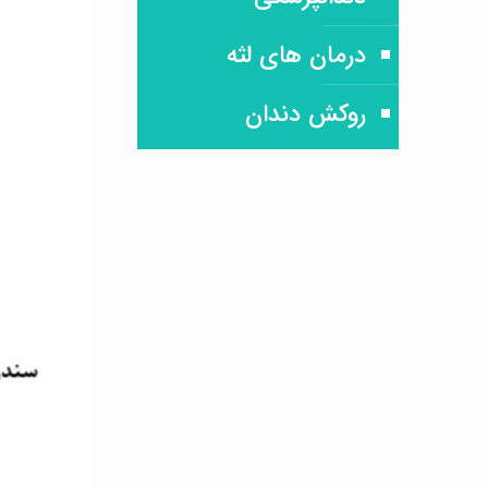
درمان های لثه
روکش دندان