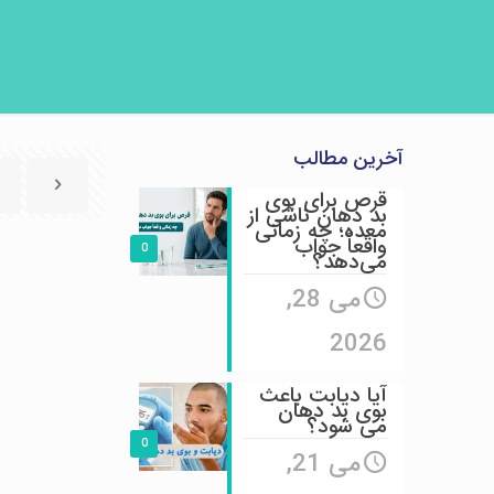
آخرین مطالب
قرص برای بوی
بد دهان ناشی از
معده؛ چه زمانی
واقعاً جواب
0
می‌دهد؟
می 28,
2026
آیا دیابت باعث
بوی بد دهان
می شود؟
0
می 21,