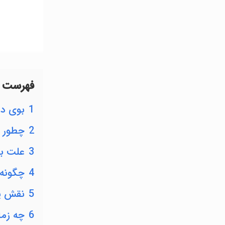
فهرست 
1
بوی ده
2
چطور ب
3
علت بو
4
چگونه 
5
نقش پر
6
چه زما