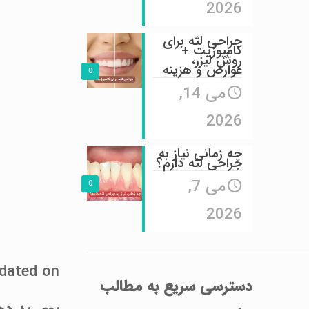
2026
جراحی لثه برای
کامپوزیت +
روش لیزر،
عوارض و هزینه
0
می 14,
2026
چه زمانی نیاز به
جراحی لثه دارم؟
می 7,
0
2026
Last Updated on ج
دسترسی سریع
به مطالب