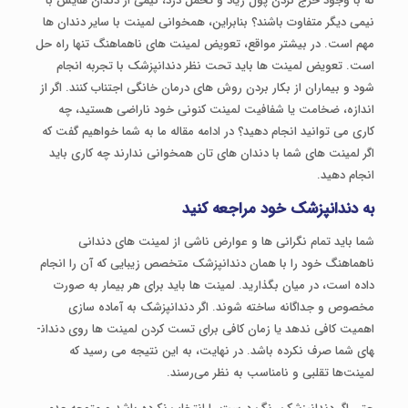
که با وجود خرج کردن پول زیاد و تحمل درد، نیمی از دندان هایش با
نیمی دیگر متفاوت باشند؟ بنابراین، همخوانی لمینت با سایر دندان ها
مهم است. در بیشتر مواقع، تعویض لمینت های ناهماهنگ تنها راه حل
است. تعویض لمینت ها باید تحت نظر دندانپزشک با تجربه انجام
شود و بیماران از بکار بردن روش های درمان خانگی اجتناب کنند. اگر از
اندازه، ضخامت یا شفافیت لمینت کنونی خود ناراضی هستید، چه
کاری می توانید انجام دهید؟ در ادامه مقاله ما به شما خواهیم گفت که
اگر لمینت های شما با دندان های تان همخوانی ندارند چه کاری باید
انجام دهید.
به دندانپزشک خود مراجعه کنید
شما باید تمام نگرانی ها و عوارض ناشی از لمینت های دندانی
ناهماهنگ خود را با همان دندانپزشک متخصص زیبایی که آن را انجام
داده است، در میان بگذارید. لمینت ها باید برای هر بیمار به صورت
مخصوص و جداگانه ساخته شوند. اگر دندانپزشک به آماده سازی
اهمیت کافی ندهد یا زمان کافی برای تست کردن لمینت ها روی دندان­
های شما صرف نکرده باشد. در نهایت، به این نتیجه می رسید که
لمینت‌ها تقلبی و نامناسب به نظر می‌رسند.