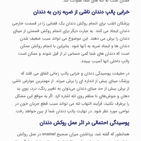
ممکن است که لثه های شما عفونت کند.
خرابی پالپ دندان
ناشی از ضربه زدن به دندان
پزشکان اغلب برای انجام روکش دندان یک فضایی را در قسمت خارجی
دندان ایجاد می کنند. به عبارت دیگر برای انجام روکش قسمتی از مینای
دندان را برش می دهند. این موضوع می تواند سبب ضعیف شدن
دندان ها و ایجاد ضربه به آنها شود. بنابراین با انجام روکش ممکن
است که دندان های شما کمی حساس تر از قبل شوند و ممکن است
پالپ داخلی انها آسیب ببینند.
در حقیقت پوسیدگی دندان و خرابی پالپ زمانی اتفاق می افتد که
پزشک مینای بیش از اندازه ای را برش میزند. از مهمترین عوارض ناشی
از برش بیش از حد مینای دندان می‌توان به تغییر رنگ، درد، بوی بد
دهان و جوش‌های نا منظم روی لثه اشاره کرد. اگر به موقع این مشکل
را برطرف نکنید، فرآیند التهاب لثه می تواند سبب قطع جریان خون در
نواحی مورد نظر شود. در نهایت پالپ دندان شما از بین خواهد رفت.
پوسیدگی احتمالی در اثر عمل روکش دندان
همانطور که گفته شد، برداشتن میزان صحیح enamel در عمل روکش