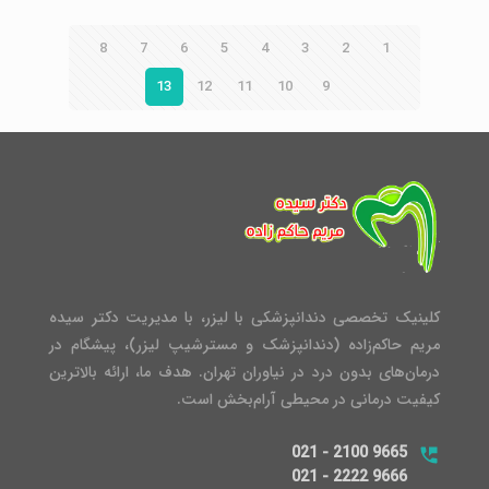
8
7
6
5
4
3
2
1
13
12
11
10
9
کلینیک تخصصی دندانپزشکی با لیزر، با مدیریت دکتر سیده
مریم حاکم‌زاده (دندانپزشک و مسترشیپ لیزر)، پیشگام در
درمان‌های بدون درد در نیاوران تهران. هدف ما، ارائه بالاترین
کیفیت درمانی در محیطی آرام‌بخش است.
021 - 2100 9665
021 - 2222 9666