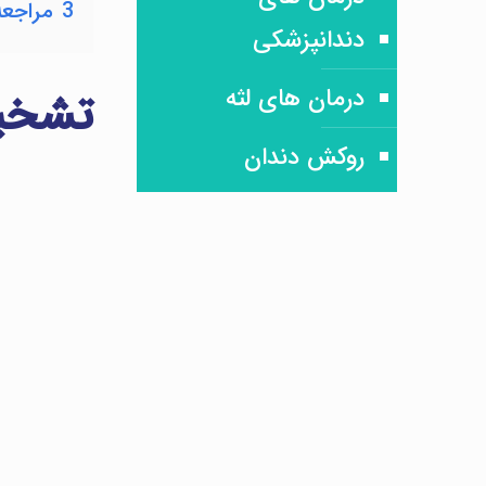
3
مراجعه
دندانپزشکی
درمان های لثه
تشخیص
روکش دندان