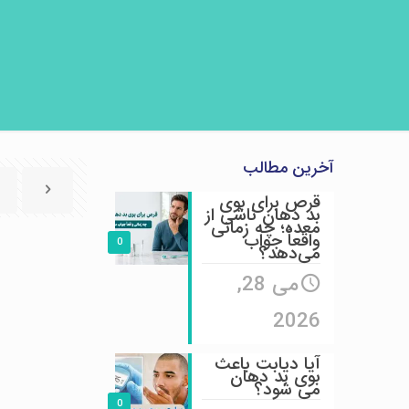
آخرین مطالب
قرص برای بوی
بد دهان ناشی از
معده؛ چه زمانی
واقعاً جواب
0
می‌دهد؟
می 28,
2026
آیا دیابت باعث
بوی بد دهان
می شود؟
0