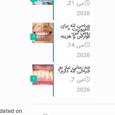
می 21,
2026
جراحی لثه برای
کامپوزیت +
روش لیزر،
عوارض و هزینه
0
می 14,
2026
چه زمانی نیاز به
جراحی لثه دارم؟
می 7,
0
2026
Last Updated on اک