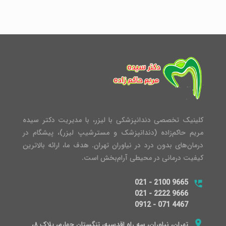
کلینیک تخصصی دندانپزشکی با لیزر، با مدیریت دکتر سیده
مریم حاکم‌زاده (دندانپزشک و مسترشیپ لیزر)، پیشگام در
درمان‌های بدون درد در نیاوران تهران. هدف ما، ارائه بالاترین
کیفیت درمانی در محیطی آرام‌بخش است.
021 - 2100 9665
021 - 2222 9666
0912 - 071 4467
تهران، نیاوران، سه راه اقدسیه، تنگستان چهارم، پلاک ۸،