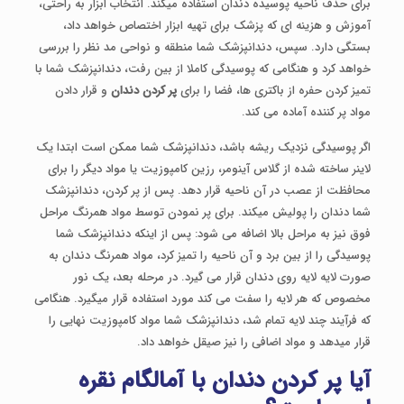
برای حذف ناحیه پوسیده دندان استفاده میکند. انتخاب ابزار به راحتی،
آموزش و هزینه ای که پزشک برای تهیه ابزار اختصاص خواهد داد،
بستگی دارد. سپس، دندانپزشک شما منطقه و نواحی مد نظر را بررسی
خواهد کرد و هنگامی که پوسیدگی کاملا از بین رفت، دندانپزشک شما با
تمیز کردن حفره از باکتری ها، فضا را برای
پر کردن دندان
و قرار دادن
مواد پر کننده آماده می کند.
اگر پوسیدگی نزدیک ریشه باشد، دندانپزشک شما ممکن است ابتدا یک
لاینر ساخته شده از گلاس آینومر، رزین کامپوزیت یا مواد دیگر را برای
محافظت از عصب در آن ناحیه قرار دهد. پس از پر کردن، دندانپزشک
شما دندان را پولیش میکند. برای پر نمودن توسط مواد همرنگ مراحل
فوق نیز به مراحل بالا اضافه می شود: پس از اینکه دندانپزشک شما
پوسیدگی را از بین برد و آن ناحیه را تمیز کرد، مواد همرنگ دندان به
صورت لایه لایه روی دندان قرار می گیرد. در مرحله بعد، یک نور
مخصوص که هر لایه را سفت می کند مورد استفاده قرار میگیرد. هنگامی
که فرآیند چند لایه تمام شد، دندانپزشک شما مواد کامپوزیت نهایی را
قرار میدهد و مواد اضافی را نیز صیقل خواهد داد.
آیا پر کردن دندان با آمالگام نقره