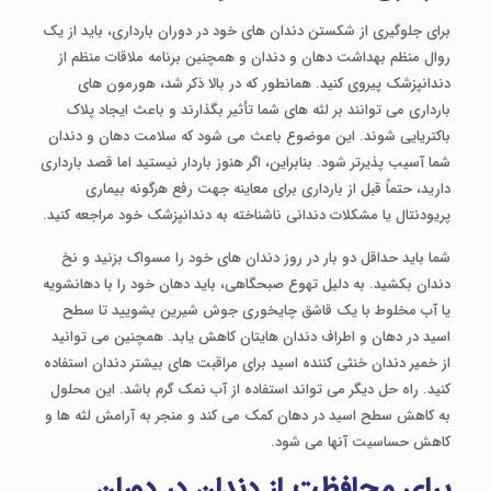
برای جلوگیری از شکستن دندان های خود در دوران بارداری، باید از یک
روال منظم بهداشت دهان و دندان و همچنین برنامه ملاقات منظم از
دندانپزشک پیروی کنید. همانطور که در بالا ذکر شد، هورمون های
بارداری می توانند بر لثه های شما تأثیر بگذارند و باعث ایجاد پلاک
باکتریایی شوند. این موضوع باعث می شود که سلامت دهان و دندان
شما آسیب پذیرتر شود. بنابراین، اگر هنوز باردار نیستید اما قصد بارداری
دارید، حتماً قبل از بارداری برای معاینه جهت رفع هرگونه بیماری
پریودنتال یا مشکلات دندانی ناشناخته به دندانپزشک خود مراجعه کنید.
شما باید حداقل دو بار در روز دندان های خود را مسواک بزنید و نخ
دندان بکشید. به دلیل تهوع صبحگاهی، باید دهان خود را با دهانشویه
یا آب مخلوط با یک قاشق چایخوری جوش شیرین بشویید تا سطح
اسید در دهان و اطراف دندان هایتان کاهش یابد. همچنین می توانید
از خمیر دندان خنثی کننده اسید برای مراقبت های بیشتر دندان استفاده
کنید. راه حل دیگر می تواند استفاده از آب نمک گرم باشد. این محلول
به کاهش سطح اسید در دهان کمک می کند و منجر به آرامش لثه ها و
کاهش حساسیت آنها می شود.
برای محافظت از دندان در دوران