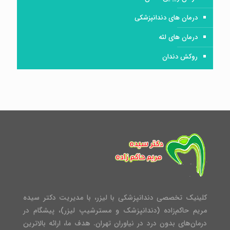
درمان های دندانپزشکی
درمان های لثه
روکش دندان
کلینیک تخصصی دندانپزشکی با لیزر، با مدیریت دکتر سیده
مریم حاکم‌زاده (دندانپزشک و مسترشیپ لیزر)، پیشگام در
درمان‌های بدون درد در نیاوران تهران. هدف ما، ارائه بالاترین