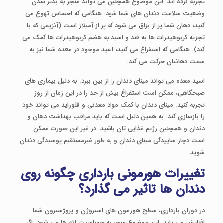
تجربه کرده اند. این موضوع همچنین می تواند منجر به بدتر شدن
وضعیت سلامت دندان های شما شود. هنگامی که احساس تهوع می
کنید، دهان شما پر از بزاق می شود که پر از آمیلاز است (آنزیمی که با
تجزیه کربوهیدرات ها به قند و اسید به هضم کربوهیدرات ها کمک می
کند). هنگامی که استفراغ می کنید، اسید موجود در معده شما نیز به
سمت دهان­تان حرکت می کند.
اسید معده می تواند مینای دندان را از بین ببرد. به دلیل بیماری های
صبحگاهی، ممکن است استفراغ بیش از حد را در این زمان از روز
تجربه کنید. مینای دندان با کمک مواد معدنی و فلوراید می تواند خود
را بازسازی کند. به همین دلیل است که باید مراقب بهداشت دهان و
دندان و همچنین رژیم غذایی تان باشید. در غیر این صورت ممکن
است دچار ساییدگی مینای دندان و به طور غیرمستقیم پوسیدگی دندان
شوید.
تغییرات هورمونی بارداری چگونه روی
دندان ها تاثیر می گذارد؟
در دوران بارداری، سطح هورمون های استروژن و پروژسترون شما
افزایش می یابد. این موضوع منجر به حساسیت لثه ها می شود. اگر