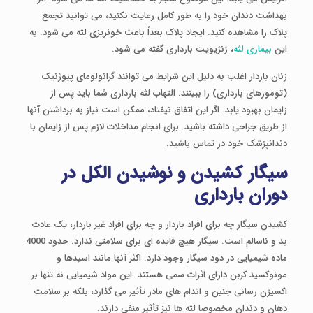
بهداشت دندان خود را به طور کامل رعایت نکنید، می توانید تجمع
پلاک را مشاهده کنید. ایجاد پلاک بعداً باعث خونریزی لثه می شود. به
این
بیماری لثه
، ژنژیویت بارداری گفته می شود.
زنان باردار اغلب به دلیل این شرایط می توانند گرانولومای پیوژنیک
(تومورهای بارداری) را ببینند. التهاب لثه بارداری شما باید پس از
زایمان بهبود یابد. اگر این اتفاق نیفتاد، ممکن است نیاز به برداشتن آنها
از طریق جراحی داشته باشید. برای انجام مداخلات لازم پس از زایمان با
دندانپزشک خود در تماس باشید.
سیگار کشیدن و نوشیدن الکل در
دوران بارداری
کشیدن سیگار چه برای افراد باردار و چه برای افراد غیر باردار، یک عادت
بد و ناسالم است. سیگار هیچ فایده ای برای سلامتی ندارد. حدود 4000
ماده شیمیایی در دود سیگار وجود دارد. اکثر آنها مانند اسیدها و
مونوکسید کربن دارای اثرات سمی هستند. این مواد شیمیایی نه تنها بر
اکسیژن رسانی جنین و اندام های مادر تأثیر می گذارد، بلکه بر سلامت
دهان و دندان مخصوصا لثه ها نیز تأثیر منفی دارند.