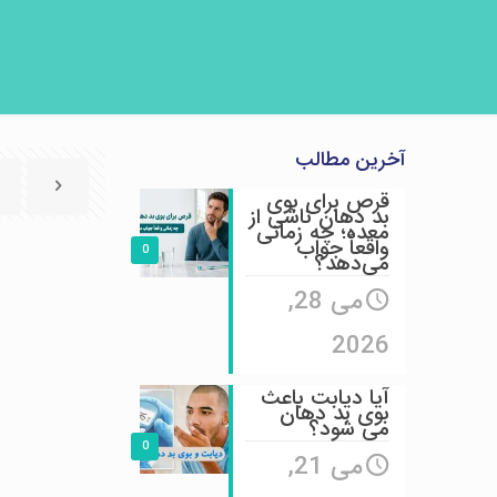
آخرین مطالب
قرص برای بوی
بد دهان ناشی از
معده؛ چه زمانی
واقعاً جواب
0
می‌دهد؟
می 28,
2026
آیا دیابت باعث
بوی بد دهان
می شود؟
0
می 21,