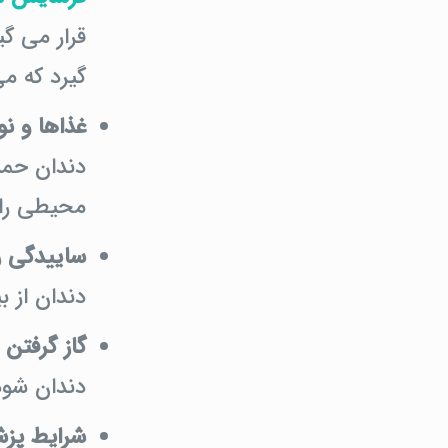
قرار می گی
گیرد که م
غذاها و ن
دندان حمله
محیطی را ب
ساییدگی رو
دندان از ب
گاز گرفتن
دندان شود
شرایط پزش