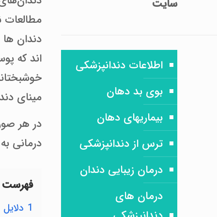
دندان‌های
سایت
مطالعات نش
دندان ها 
اند که پو
اطلاعات دندانپزشکی
خوشبختانه،
بوی بد دهان
مینای دند
بیماریهای دهان
در هر صور
درمانی به 
ترس از دندانپزشکی
درمان زیبایی دندان
فهرست 
درمان های
1
دلایل 
دندانپزشکی