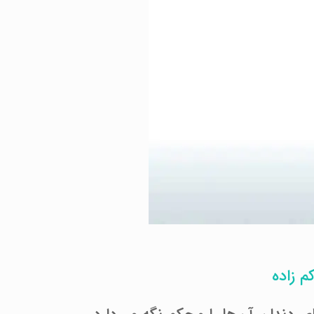
م زاده