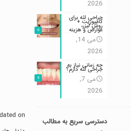
2026
جراحی لثه برای
کامپوزیت +
روش لیزر،
عوارض و هزینه
0
می 14,
2026
چه زمانی نیاز به
جراحی لثه دارم؟
می 7,
0
2026
Last Updated on دس
دسترسی سریع
به مطالب