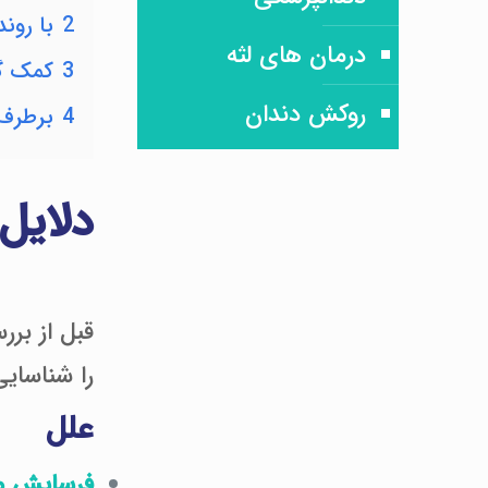
2
با روند
درمان های لثه
3
کمک گ
روکش دندان
4
برطرف
دلایل
قبل از بر
را شناسایی
علل
فرسایش می