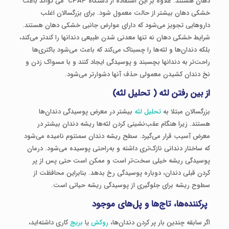
دهان هستند. علاوه بر این استفاده از دستگاه CPAP می تواند باعث
خشکی دهان بیشتر از حالت معمول شود. برای بزرگسالان اغلب
داروهایی تجویز می‌شود که دارای عوارض جانبی خشکی دهان هستند.
شرایط خشکی دهان نه‌ تنها معدنی شدن طبیعی دندانها را کندتر می‌کند،
بلکه دندان‌ها و لثه‌ها را چسبناک می‌کند که باعث می‌شود باکتری‌ها
راحت‌تر به دندانها بچسبند و پوسیدگی ایجاد کنند و با مسواک زدن و
نخ دندان کشیدن معمولی حذف آنها دشوارتر می‌شود.
از بین رفتن لثه ( تحلیل لثه)
بزرگسالان مبتلا به
تحلیل لثه
بیشتر در معرض پوسیدگی دندان‌ها
هستند. زیرا هنگام عقب‌نشینی کردن لثه‌ها ریشه دندان بیشتر در
معرض آسیب قرار می‌گیرد. سطح ریشه دندان سمنتوم نامیده می‌شود
که ساختار دندانی نازک‌تری داشته و به‌راحتی پوسیده می‌شود. درمان
پوسیدگی ریشه خیلی سخت‌تر است و ممکن است حتی پس ‌از پر
کردن قبلی دندان، دوباره پوسیدگی رخ بدهد. بنابراین محافظت از
سطوح ریشه برای جلوگیری از پوسیدگی ریشه حیاتی است.
پرکننده‌ها، تاج‌ها و پل‌های موجود
اگر سابقه چندین ‌بار پر کردن دندان‌ها،
روکش
یا
بریج
کاری داشته‌اید،