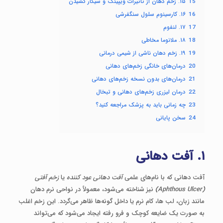
15
۱۵. زخم دهان از تأثیرات ویپینگ و سیگار کشیدن
16
۱۶. کارسینوم سلول سنگفرشی
17
۱۷. لنفوم
18
۱۸. ملانوما مخاطی
19
۱۹. زخم دهان ناشی از شیمی درمانی
20
درمان‌های خانگی زخم‌های دهانی
21
درمان‌های بدون نسخه زخم‌های دهانی
22
درمان لیزری زخم‌های دهانی و تبخال
23
چه زمانی باید به پزشک مراجعه کنید؟
24
سخن پایانی
۱
.
آفت دهانی
آفت دهانی که با نام‌های علمی
آفت دهانی عود کننده
یا
زخم آفتی
(Aphthous Ulcer)
نیز شناخته می‌شود، معمولاً در نواحی نرم دهان
مانند زبان، لب ‌ها، کام نرم یا داخل گونه‌ها ظاهر می‌گردد. این زخم اغلب
به صورت یک ضایعه کوچک و فرو رفته ایجاد می‌شود که می‌تواند