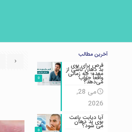
آخرین مطالب
قرص برای بوی
بد دهان ناشی از
معده؛ چه زمانی
واقعاً جواب
0
می‌دهد؟
می 28,
2026
آیا دیابت باعث
بوی بد دهان
می شود؟
0