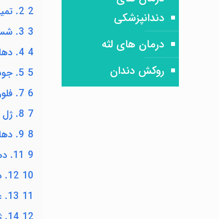
2
2. تمیز کردن بین دندان‌ها
دندانپزشکی
3
3. شست‌شو با آب و نمک
درمان های لثه
4
4. دهان شویه کلروهگزیدین
روکش دندان
5
5. جوش‌شیرین
6
7. فلوراید
7
8. ژل زردچوبه (کورکومین)
8
9. دهان شویه چای سبز
9
11. دهان شویه روغن درخت چای
10
12. دهان شویه مریم گلی
11
13. عصاره برگ گواوا
12
14. ژل جنسینگ