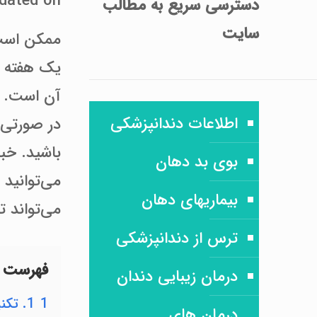
Last Updated on ژ
دسترسی سریع
به مطالب
سایت
ممکن است 
یک هفته رو
آن است. ب
اطلاعات دندانپزشکی
در صورتی 
باشید. خب
بوی بد دهان
می‌توانید 
بیماریهای دهان
می‌تواند ت
ترس از دندانپزشکی
فهرست 
درمان زیبایی دندان
1
1. تکنیک مسواک زدن موثر
درمان های