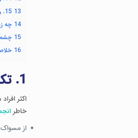
13
15. رژیم غذایی خود را بهینه کنید
14
چه زم
15
چشم‌ا
16
خلاص
1. تکنیک مسواک زدن موثر
اکثر افراد
خاطر
انجم
از مسواک ن