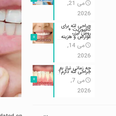
می 21,
2026
جراحی لثه برای
کامپوزیت +
روش لیزر،
عوارض و هزینه
0
می 14,
2026
چه زمانی نیاز به
جراحی لثه دارم؟
می 7,
0
2026