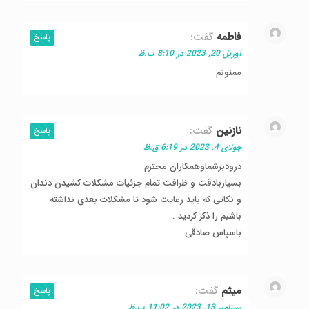
فاطمه
گفت:
پاسخ
آوریل 20, 2023 در 8:10 ب.ظ
ممنونم
نازنین
گفت:
پاسخ
جولای 4, 2023 در 6:19 ق.ظ
درودبرشماوهمکاران محترم
بسیاربادقت و ظرافت تمام جزئیات مشکلات کشیدن دندان
و نکاتی که باید رعایت شود تا مشکلات بعدی نداشته
باشیم را ذکر کردید .
باسپاس صادقی
میثم
گفت:
پاسخ
سپتامبر 13, 2023 در 11:02 ب.ظ