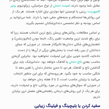
مقابل شما وجود دارند؛
لمینت دندان
از نوع سرامیکی، زیرکونیوم،
ونیر
کامپوزیت
رزینی یا لومینیرز تنها مواردی برای اشاره هستند. هر یک از
این روکش‌ها استحکام و جنبه‌های منفی خود را دارند. شما می‌توانید بر
اساس بودجه و نظر تخصصی دندانپزشکتان تصمیم بگیرید.
بر اساس مطالعات، روکش‌های پرسلن رایج‌ ترین انتخاب هستند زیرا که
برای رفع شدید ترین وضعیت تغییر رنگ، نابجا بودن (مالپوزیشن) و
ناهنجاری‌های شکلی دندان‌ها تاثیرگذار هستند. در صورتی که مینای
دندانتان از بین رفته است یا بخش‌های بزرگی از آن‌ها را از دست
داده‌اید، کاندید خوبی برای این ایمپلنت نخواهید بود. بنابراین گزینه‌ی
مناسب بعدی
تاج دندان
یا کلاهک خواهد بود. دندانپزشک باید برای
گذاشتن تاج و کلاهک هر دو، تا حدی ساختار دندان را تغییر دهد تا
شکلی مناسب به خود بگیرد. هر پروسه‌ای که برای این منظور انتخاب
می‌کنید یا برایتان مناسب است، 2 تا 3 هفته زمان خواهد برد.
در صورتی که سوال‌های بیشتری در مورد روکش، تاج و ایمپلنت دارید،
برای هر یک از این روش‌های درمانی راهنمایی‌های مفصل‌ تری برایتان
داریم.
سفید کردن یا بلیچینگ و فیلینگ زیبایی