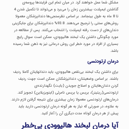
مشکل شما عمل خواهند کرد. در میان تمام این فرایندها پروسه‌ی
گذاشتن ایمپلنت‌ بیشترین زمان را می‌برد و می‌تواند تا تکمیل شدن 4
تا 8 ماه به طول بینجامد. بر اساس نظرسنجی‌ها دندانپزشکان معمولا
روش‌های سنتی را ترجیح می‌دهند. 93.8% دندانپزشکان برای جایگزینی
دندان‌های از دست رفته ایمپلنت را انتخاب می‌کنند. پس از مطالعه در
مورد چگونگی داشتن یک لبخند هالیوودی، ممکن است سوال رایج
بسیاری از افراد در مورد خطر این روش درمانی نیز به ذهن شما رسیده
باشد.
درمان ارتودنسی
برای داشتن یک لبخند بی‌نقص هالیوودی، باید دندانهایتان کاملا ردیف
باشند. بر اساس وضعیتتان، دندانپزشکتان ممکن است جهت ردیف
کردن دندان‌هایتان و اصلاح جویدن (بایت) نگهدارنده‌ی
ارتودنسی(ریتینر)، بریس یا بریس‌ نامرئی (اینویزیلاین) تجویز کند.
درمان‌های ارتودنسی معمولا زمان بیشتری برای نتیجه گرفتن لازم دارند.
به علاوه، در صورتی که نیاز به هر گونه درمان ارتودنسی دارید باید
پیش از هر درمان کوتاه مدت دیگری آن را آغاز کنید.
آیا درمان لبخند هالیوودی بی‌خطر