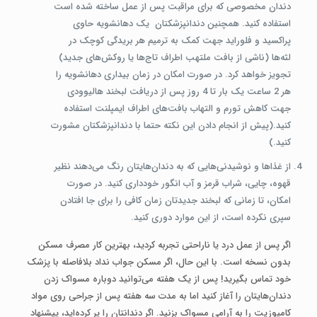
دندان مخصوصی که برای مراقبت پس از عمل ساخته شده است
استفاده کنید. همچنین دندانپزشکتان یک دهانشویه حاوی
پراکسید و فلوراید جهت کمک به ترمیم هر بریدگی کوچک در
لثه‌ها (ناشی از بافت ملتهب اطراف تاج‌ها یا روکش‌های جدید)
تجویز خواهد کرد. در صورت امکان در زمان بیداری دهانشویه را
هر 2 ساعت یک بار تا 4 روز پس از دریافت لبخند هالیوودی
جهت کاهش تورم و التهاب بافت‌های اطراف ایمپلنت استفاده
کنید.(پیش از انجام دادن این نکته حتما با دندانپزشکتان مشورت
کنید.)
از غذاها و نوشیدنی‌هایی که به دندان‌هایتان رنگ می‌دهند نظیر
قهوه، چایی، شراب قرمز و آب انگور خودداری کنید. در صورت
امکان، تا زمانی که لبخند جدیدتان زمان کافی را برای جا افتادن
سپری نکرده است، از این موارد دوری کنید.
اگر پس از عمل درد یا ناراحتی تجربه کردید، بهترین کار مصرف مسکن
بدون نسخه است. با این حال، اگر مسکن جواب نداد بلافاصله با پزشک
خود تماس بگیرید! پس از یک هفته می‌توانید دوباره مسواک زدن
دندان‌هایتان را آغاز کنید اما به مدت سه هفته پس از جراحی روی مواد
کامپوزیت را به آرامی مسواک بزنید. اگر دندانتان را پر کرده‌اید، پیشنهاد