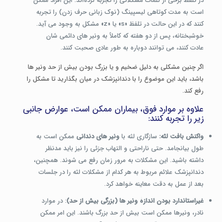
در تلفظ برخی از کلمات مشکلاتی را تجربه کرده‌اند. این افراد ممکن
است به مدت کوتاهی لیسپینگ (نوک زبانی حرف زدن) را تجربه
کنند که در این حالت در تلفظ «s» یا «z» مشکل به وجود می آید.
خوشبختانه، پس از دو هفته که کاملاً به ونیر های دائمی شان
عادت کنند، می توانند دوباره به طور عادی صحبت کنند.
اگر چنین مشکلی به دلیل ضخیم و یا بزرگ بودن بیش از حد ونیر ها
باشد، باید این موضوع را با دندانپزشک در میان بگذارید تا مشکل را
رفع کند.
علاوه بر موارد فوق، بیماران ممکن است، عوارض جانبی
زیر را تجربه کنند:
واکنش بافت لثه:
سازگاری لثه با
ونیر های دندانی
ممکن است به
طول بیانجامد. حتی ناراحتی و التهاب جزئی را نیز باید مدنظر
داشته باشید. این مشکلات به مرور زمان رفع می شوند. همچنین،
دندانپزشک علائم مربوط به هر کدام از مشکلات لثه را در جلسات
بعد از عمل به دقت معاینه خواهد کرد.
غیراستاندارد بودن اندازۀ ونیر ها (بزرگی بیش از حد)
: در موارد
نادر، ونیرها ممکن است بیش از حد بزرگ باشند. این امر ممکن