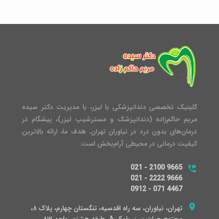
کلینیک تخصصی دندانپزشکی با لیزر، با مدیریت دکتر سیده
مریم حاکم‌زاده (دندانپزشک و مسترشیپ لیزر)، پیشگام در
درمان‌های بدون درد در نیاوران تهران. هدف ما، ارائه بالاترین
کیفیت درمانی در محیطی آرام‌بخش است.
021 - 2100 9665
021 - 2222 9666
0912 - 071 4467
تهران، نیاوران، سه راه اقدسیه، تنگستان چهارم، پلاک ۸،
مجتمع حیات سبز، بلوک A، طبقه هشتم، واحد ۸۱۲